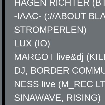
HAGEN RICHTER (BT
-IAAC- (://ABOUT BL
STROMPERLEN)
LUX (IO)
MARGOT live&dj (KIL
DJ, BORDER COMMU
NESS live (M_REC LT
SINAWAVE, RISING)