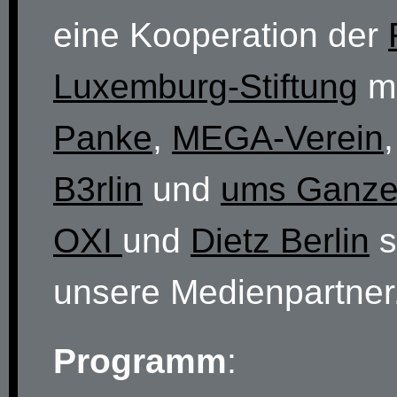
eine Kooperation der
Luxemburg-Stiftung
m
Panke
,
MEGA-Verein
B3rlin
und
ums Ganz
OXI
und
Dietz Berlin
s
unsere Medienpartner
Programm
: